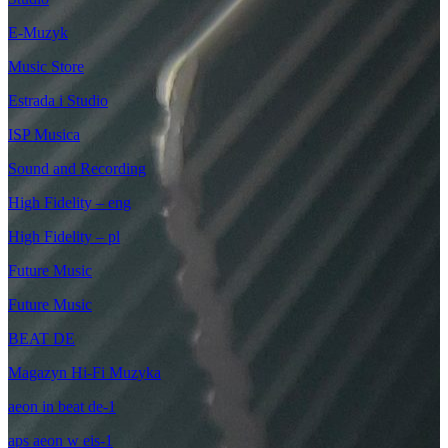
E-Muzyk
Music Store
Estrada i Studio
ISP Musica
Sound and Recording
High Fidelity – eng
High Fidelity – pl
Future Music
Future Music
BEAT DE
Magazyn Hi-Fi Muzyka
aeon in beat de-1
aps aeon w eis-1