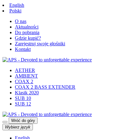
English
Polski
O nas
Aktualności
Do pobrania
Gdzie kupić?
Zarejestruj swoje głośniki
Kontakt
AETHER
AMBIENT
COAX 2
COAX 2 BASS EXTENDER
Klasik 2020
SUB 10
SUB 12
Wróć do góry
Wybierz język
English