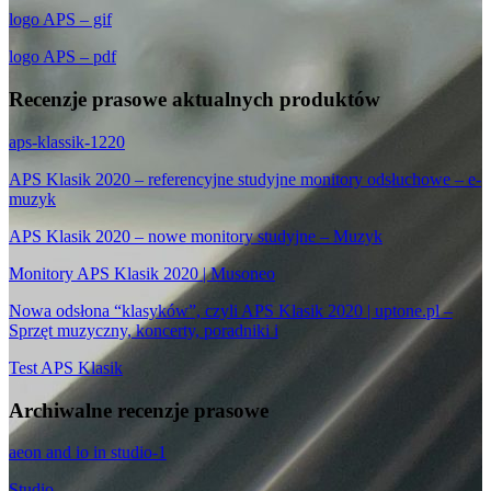
logo APS – gif
logo APS – pdf
Recenzje prasowe aktualnych produktów
aps-klassik-1220
APS Klasik 2020 – referencyjne studyjne monitory odsłuchowe – e-
muzyk
APS Klasik 2020 – nowe monitory studyjne – Muzyk
Monitory APS Klasik 2020 | Musoneo
Nowa odsłona “klasyków”, czyli APS Klasik 2020 | uptone.pl –
Sprzęt muzyczny, koncerty, poradniki i
Test APS Klasik
Archiwalne recenzje prasowe
aeon and io in studio-1
Studio