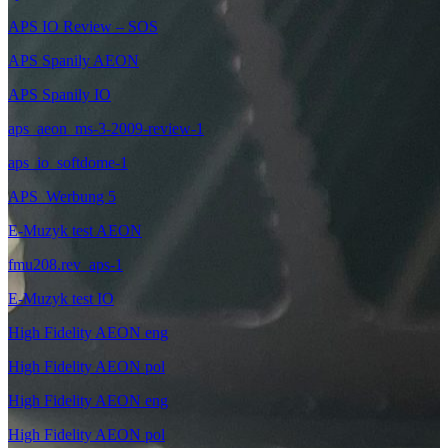
APS IO Review – SOS
APS Spanily AEON
APS Spanily IO
aps_aeon_ms-3-2009-review-1
aps_io_softdome-1
APS_Werbung 5
E-Muzyk test AEON
fmu208.rev_aps-1
E-Muzyk test IO
High Fidelity AEON eng
High Fidelity AEON pol
High Fidelity AEON eng
High Fidelity AEON pol