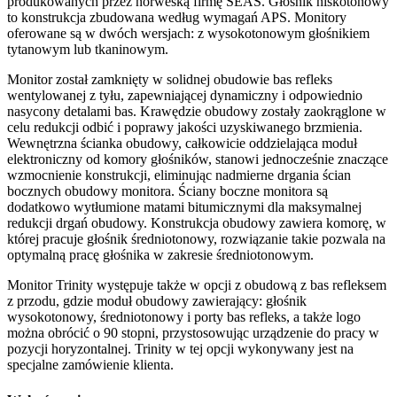
produkowanych przez norweską firmę SEAS. Głośnik niskotonowy
to konstrukcja zbudowana według wymagań APS. Monitory
oferowane są w dwóch wersjach: z wysokotonowym głośnikiem
tytanowym lub tkaninowym.
Monitor został zamknięty w solidnej obudowie bas refleks
wentylowanej z tyłu, zapewniającej dynamiczny i odpowiednio
nasycony detalami bas. Krawędzie obudowy zostały zaokrąglone w
celu redukcji odbić i poprawy jakości uzyskiwanego brzmienia.
Wewnętrzna ścianka obudowy, całkowicie oddzielająca moduł
elektroniczny od komory głośników, stanowi jednocześnie znaczące
wzmocnienie konstrukcji, eliminując nadmierne drgania ścian
bocznych obudowy monitora. Ściany boczne monitora są
dodatkowo wytłumione matami bitumicznymi dla maksymalnej
redukcji drgań obudowy. Konstrukcja obudowy zawiera komorę, w
której pracuje głośnik średniotonowy, rozwiązanie takie pozwala na
optymalną pracę głośnika w zakresie średniotonowym.
Monitor Trinity występuje także w opcji z obudową z bas refleksem
z przodu, gdzie moduł obudowy zawierający: głośnik
wysokotonowy, średniotonowy i porty bas refleks, a także logo
można obrócić o 90 stopni, przystosowując urządzenie do pracy w
pozycji horyzontalnej. Trinity w tej opcji wykonywany jest na
specjalne zamówienie klienta.