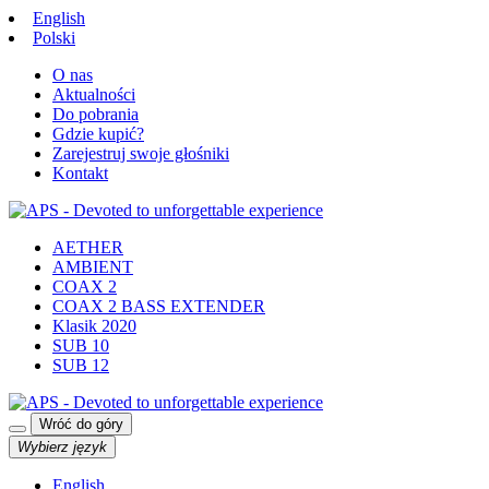
English
Polski
O nas
Aktualności
Do pobrania
Gdzie kupić?
Zarejestruj swoje głośniki
Kontakt
AETHER
AMBIENT
COAX 2
COAX 2 BASS EXTENDER
Klasik 2020
SUB 10
SUB 12
Wróć do góry
Wybierz język
English