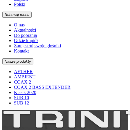
Polski
Schowaj menu
O nas
Aktualności
Do pobrania
Gdzie kupić?
Zarejestruj swoje głośniki
Kontakt
Nasze produkty
AETHER
AMBIENT
COAX 2
COAX 2 BASS EXTENDER
Klasik 2020
SUB 10
SUB 12