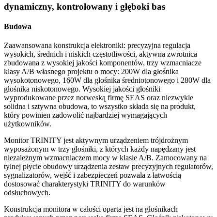
dynamiczny, kontrolowany i głęboki bas
Budowa
Zaawansowana konstrukcja elektroniki: precyzyjna regulacja
wysokich, średnich i niskich częstotliwości, aktywna zwrotnica
zbudowana z wysokiej jakości komponentów, trzy wzmacniacze
klasy A/B własnego projektu o mocy: 200W dla głośnika
wysokotonowego, 160W dla głośnika średniotonowego i 280W dla
głośnika niskotonowego. Wysokiej jakości głośniki
wyprodukowane przez norweską firmę SEAS oraz niezwykle
solidna i sztywna obudowa, to wszystko składa się na produkt,
który powinien zadowolić najbardziej wymagających
użytkowników.
Monitor TRINITY jest aktywnym urządzeniem trójdrożnym
wyposażonym w trzy głośniki, z których każdy napędzany jest
niezależnym wzmacniaczem mocy w klasie A/B. Zamocowany na
tylnej płycie obudowy urządzenia zestaw precyzyjnych regulatorów,
sygnalizatorów, wejść i zabezpieczeń pozwala z łatwością
dostosować charakterystyki TRINITY do warunków
odsłuchowych.
Konstrukcja monitora w całości oparta jest na głośnikach