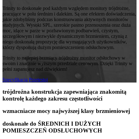
Trinity to doskonałe pod każdym względem monitory trójdrożne,
pracujące w polu średnim i dalekim. Są one efektem doświadczenia,
jakie zdobyliśmy podczas konstruowania aktywnych monitorów
studyjnych. Wysoki SPL, szerokie pasmo przenoszenia oraz duża
moc, idące w parze w pozbawionym podbarwień, czystym,
szczegółowym i niezwykle dynamicznym brzmieniem, czynią z
niego doskonałą propozycję dla wymagających użytkowników,
którzy dysponują dużym pomieszczeniem odsłuchowym.
Trinity to najlepiej brzmiący trójdrożny monitor odsłuchowy w
swoim i znacznie wyższym przedziale cenowym. Dzięki Trinity w
pełni zapanujesz nad dźwiękiem!
Specyfikacja
Przetestuj
trójdrożna konstrukcja zapewniająca znakomitą
kontrolę każdego zakresu częstotliwości
wzmacniacze mocy najwyższej klasy brzmieniowej
doskonałe do ŚREDNICH I DUŻYCH
POMIESZCZEŃ ODSŁUCHOWYCH